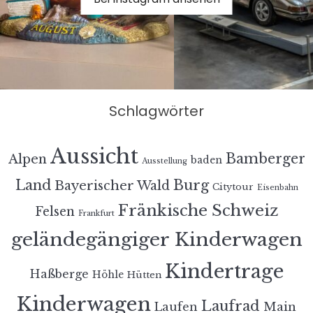
Schlagwörter
Aussicht
Bamberger
Alpen
baden
Ausstellung
Land
Burg
Bayerischer Wald
Citytour
Eisenbahn
Fränkische Schweiz
Felsen
Frankfurt
geländegängiger Kinderwagen
Kindertrage
Haßberge
Höhle
Hütten
Kinderwagen
Laufrad
Laufen
Main