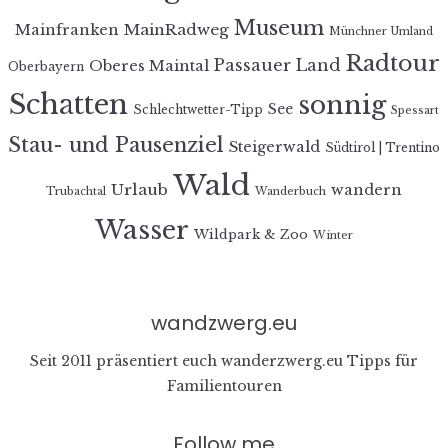
Museum
MainRadweg
Mainfranken
Münchner Umland
Radtour
Passauer Land
Oberes Maintal
Oberbayern
Schatten
sonnig
See
Schlechtwetter-Tipp
Spessart
Stau- und Pausenziel
Steigerwald
Südtirol | Trentino
Wald
Urlaub
wandern
Trubachtal
Wanderbuch
Wasser
Wildpark & Zoo
Winter
wandzwerg.eu
Seit 2011 präsentiert euch wanderzwerg.eu Tipps für
Familientouren
Follow me