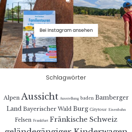
Bei Instagram ansehen
Schlagwörter
Aussicht
Bamberger
Alpen
baden
Ausstellung
Land
Burg
Bayerischer Wald
Citytour
Eisenbahn
Fränkische Schweiz
Felsen
Frankfurt
geländegängiger Kinderwagen