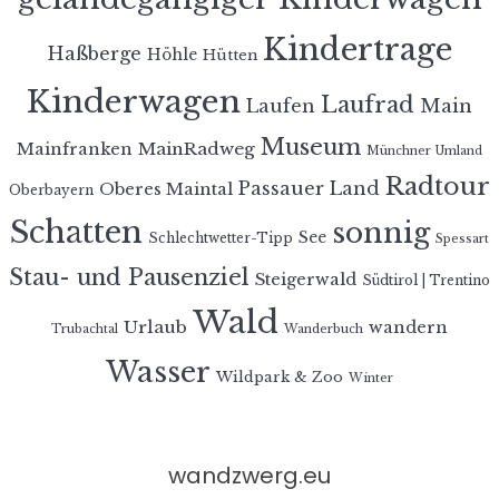
Kindertrage
Haßberge
Höhle
Hütten
Kinderwagen
Laufrad
Laufen
Main
Museum
MainRadweg
Mainfranken
Münchner Umland
Radtour
Passauer Land
Oberes Maintal
Oberbayern
Schatten
sonnig
See
Schlechtwetter-Tipp
Spessart
Stau- und Pausenziel
Steigerwald
Südtirol | Trentino
Wald
Urlaub
wandern
Trubachtal
Wanderbuch
Wasser
Wildpark & Zoo
Winter
wandzwerg.eu