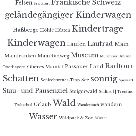
Fränkische Schweiz
Felsen
Frankfurt
geländegängiger Kinderwagen
Kindertrage
Haßberge
Höhle
Hütten
Kinderwagen
Laufrad
Laufen
Main
Museum
MainRadweg
Mainfranken
Münchner Umland
Radtour
Passauer Land
Oberes Maintal
Oberbayern
Schatten
sonnig
See
Schlechtwetter-Tipp
Spessart
Stau- und Pausenziel
Steigerwald
Südtirol | Trentino
Wald
Urlaub
wandern
Trubachtal
Wanderbuch
Wasser
Wildpark & Zoo
Winter