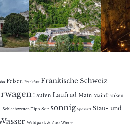
Fränkische Schweiz
Felsen
ahn
Frankfurt
erwagen
Laufrad
Laufen
Main
Mainfranken
n
sonnig
Stau- und
See
Schlechtwetter-Tipp
Spessart
Wasser
Wildpark & Zoo
Winter