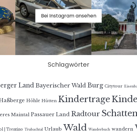
Bei Instagram ansehen
Schlagwörter
erger Land
Burg
Bayerischer Wald
Citytour
Eisenb
Kindertrage
Kind
Haßberge
Höhle
Hütten
Schatte
Radtour
Passauer Land
eres Maintal
Wald
Urlaub
wandern
ol | Trentino
Trubachtal
Wanderbuch