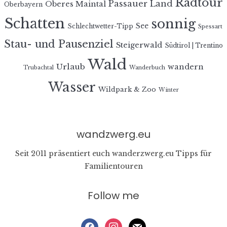
Radtour
Passauer Land
Oberes Maintal
Oberbayern
Schatten
sonnig
See
Schlechtwetter-Tipp
Spessart
Stau- und Pausenziel
Steigerwald
Südtirol | Trentino
Wald
Urlaub
wandern
Trubachtal
Wanderbuch
Wasser
Wildpark & Zoo
Winter
wandzwerg.eu
Seit 2011 präsentiert euch wanderzwerg.eu Tipps für
Familientouren
Follow me
facebook
instagram
mail