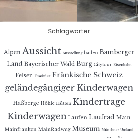
Schlagwörter
Aussicht
Bamberger
Alpen
baden
Ausstellung
Land
Burg
Bayerischer Wald
Citytour
Eisenbahn
Fränkische Schweiz
Felsen
Frankfurt
geländegängiger Kinderwagen
Kindertrage
Haßberge
Höhle
Hütten
Kinderwagen
Laufrad
Laufen
Main
Museum
MainRadweg
Mainfranken
Münchner Umland