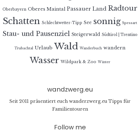
Radtour
Passauer Land
Oberes Maintal
Oberbayern
Schatten
sonnig
See
Schlechtwetter-Tipp
Spessart
Stau- und Pausenziel
Steigerwald
Südtirol | Trentino
Wald
Urlaub
wandern
Trubachtal
Wanderbuch
Wasser
Wildpark & Zoo
Winter
wandzwerg.eu
Seit 2011 präsentiert euch wanderzwerg.eu Tipps für
Familientouren
Follow me