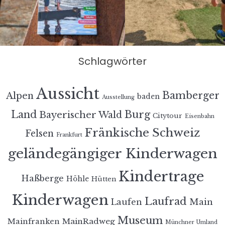
Schlagwörter
Aussicht
Bamberger
Alpen
baden
Ausstellung
Land
Burg
Bayerischer Wald
Citytour
Eisenbahn
Fränkische Schweiz
Felsen
Frankfurt
geländegängiger Kinderwagen
Kindertrage
Haßberge
Höhle
Hütten
Kinderwagen
Laufrad
Laufen
Main
Museum
MainRadweg
Mainfranken
Münchner Umland