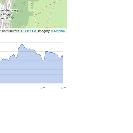
p
contributors,
CC-BY-SA
, Imagery ©
Mapbox