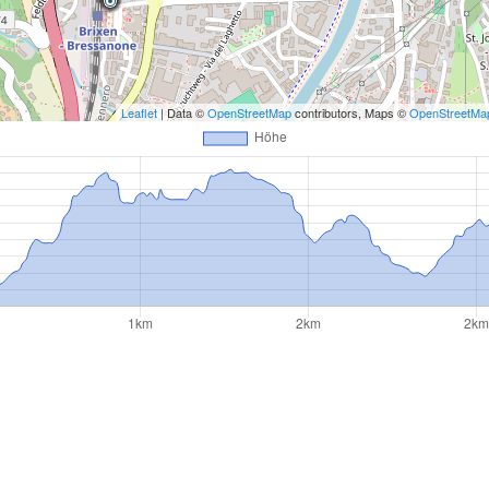
Leaflet
| Data ©
OpenStreetMap
contributors, Maps ©
OpenStreetMa