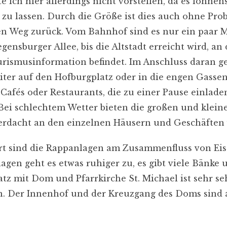
ich hier allerdings nicht vorstellen, da es lohnens
en zu lassen. Durch die Größe ist dies auch ohne P
en Weg zurück. Vom Bahnhof sind es nur ein paar 
ensburger Allee, bis die Altstadt erreicht wird, an
rismusinformation befindet. Im Anschluss daran ge
er auf den Hofburgplatz oder in die engen Gassen d
Cafés oder Restaurants, die zu einer Pause einlade
ei schlechtem Wetter bieten die großen und klein
rdacht an den einzelnen Häusern und Geschäften 
t sind die Rappanlagen am Zusammenfluss von Eis
agen geht es etwas ruhiger zu, es gibt viele Bänk
tz mit Dom und Pfarrkirche St. Michael ist sehr s
en. Der Innenhof und der Kreuzgang des Doms sind