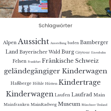
Schlagwörter
Aussicht
Bamberger
Alpen
baden
Ausstellung
Land
Burg
Bayerischer Wald
Citytour
Eisenbahn
Fränkische Schweiz
Felsen
Frankfurt
geländegängiger Kinderwagen
Kindertrage
Haßberge
Höhle
Hütten
Kinderwagen
Laufrad
Laufen
Main
Museum
MainRadweg
Mainfranken
Münchner Umland