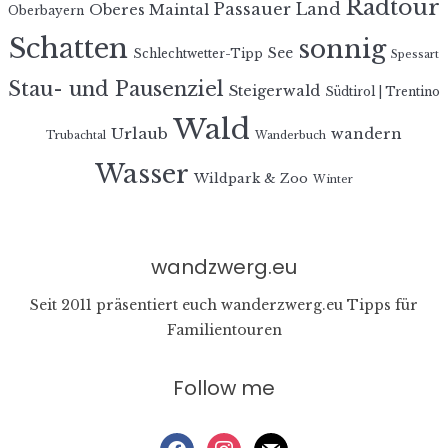
Radtour
Passauer Land
Oberes Maintal
Oberbayern
Schatten
sonnig
See
Schlechtwetter-Tipp
Spessart
Stau- und Pausenziel
Steigerwald
Südtirol | Trentino
Wald
Urlaub
wandern
Trubachtal
Wanderbuch
Wasser
Wildpark & Zoo
Winter
wandzwerg.eu
Seit 2011 präsentiert euch wanderzwerg.eu Tipps für
Familientouren
Follow me
facebook
instagram
mail