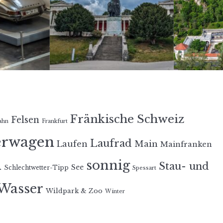
Fränkische Schweiz
Felsen
ahn
Frankfurt
erwagen
Laufrad
Laufen
Main
Mainfranken
n
sonnig
Stau- und
See
Schlechtwetter-Tipp
Spessart
Wasser
Wildpark & Zoo
Winter