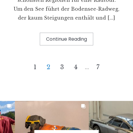
Um den See führt der Bodensee-Radweg,
der kaum Steigungen enthält und […]
Continue Reading
1
2
3
4
…
7