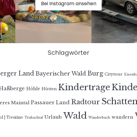
Bei Instagram ansehen
Schlagwörter
erger Land
Burg
Bayerischer Wald
Citytour
Eisenb
Kindertrage
Kind
Haßberge
Höhle
Hütten
Schatte
Radtour
Passauer Land
eres Maintal
Wald
Urlaub
wandern
ol | Trentino
Trubachtal
Wanderbuch