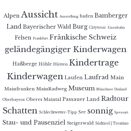
Aussicht
Bamberger
Alpen
baden
Ausstellung
Land
Burg
Bayerischer Wald
Citytour
Eisenbahn
Fränkische Schweiz
Felsen
Frankfurt
geländegängiger Kinderwagen
Kindertrage
Haßberge
Höhle
Hütten
Kinderwagen
Laufrad
Laufen
Main
Museum
MainRadweg
Mainfranken
Münchner Umland
Radtour
Passauer Land
Oberes Maintal
Oberbayern
Schatten
sonnig
See
Schlechtwetter-Tipp
Spessart
Stau- und Pausenziel
Steigerwald
Südtirol | Trentino