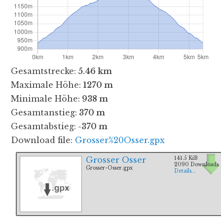
Gesamtstrecke:
5.46 km
Maximale Höhe:
1270 m
Minimale Höhe:
938 m
Gesamtanstieg:
370 m
Gesamtabstieg:
-370 m
Download file:
Grosser%20Osser.gpx
Grosser Osser
141.5 KiB
2090 Downloads
Grosser-Osser.gpx
Details...