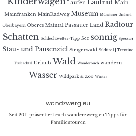
Kinderwagen
Laufrad
Laufen
Main
Museum
MainRadweg
Mainfranken
Münchner Umland
Radtour
Passauer Land
Oberes Maintal
Oberbayern
Schatten
sonnig
See
Schlechtwetter-Tipp
Spessart
Stau- und Pausenziel
Steigerwald
Südtirol | Trentino
Wald
Urlaub
wandern
Trubachtal
Wanderbuch
Wasser
Wildpark & Zoo
Winter
wandzwerg.eu
Seit 2011 präsentiert euch wanderzwerg.eu Tipps für
Familientouren