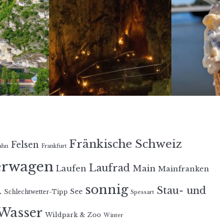
Fränkische Schweiz
Felsen
ahn
Frankfurt
erwagen
Laufrad
Laufen
Main
Mainfranken
n
sonnig
Stau- und
See
Schlechtwetter-Tipp
Spessart
Wasser
Wildpark & Zoo
Winter