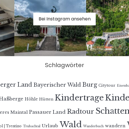
Bei Instagram ansehen
Schlagwörter
erger Land
Burg
Bayerischer Wald
Citytour
Eisenb
Kindertrage
Kind
Haßberge
Höhle
Hütten
Schatte
Radtour
Passauer Land
eres Maintal
Wald
Urlaub
wandern
ol | Trentino
Trubachtal
Wanderbuch