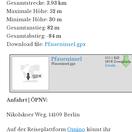
Gesamtstrecke:
3.93 km
Maximale Höhe:
52 m
Minimale Höhe:
30 m
Gesamtanstieg:
82 m
Gesamtabstieg:
-84 m
Download file:
Pfaueninsel.gpx
Pfaueninsel
105.1 KiB
1808 Downloads
Pfaueninsel.gpx
Details...
Anfahrt | ÖPNV:
Nikolskoer Weg, 14109 Berlin
Auf der Reiseplattform
Omino
könnt ihr