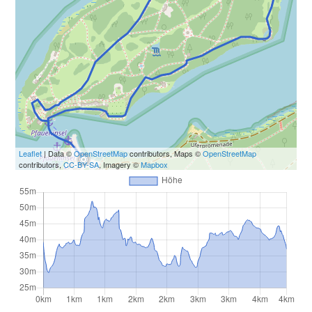
Leaflet
| Data ©
OpenStreetMap
contributors, Maps ©
OpenStreetMap
contributors,
CC-BY-SA
, Imagery ©
Mapbox