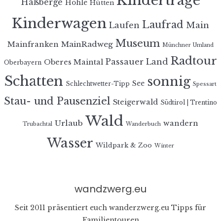
Kindertrage
Haßberge
Höhle
Hütten
Kinderwagen
Laufrad
Laufen
Main
Museum
MainRadweg
Mainfranken
Münchner Umland
Radtour
Passauer Land
Oberes Maintal
Oberbayern
Schatten
sonnig
See
Schlechtwetter-Tipp
Spessart
Stau- und Pausenziel
Steigerwald
Südtirol | Trentino
Wald
Urlaub
wandern
Trubachtal
Wanderbuch
Wasser
Wildpark & Zoo
Winter
wandzwerg.eu
Seit 2011 präsentiert euch wanderzwerg.eu Tipps für
Familientouren