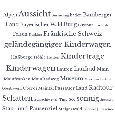
Aussicht
Bamberger
Alpen
baden
Ausstellung
Land
Burg
Bayerischer Wald
Citytour
Eisenbahn
Fränkische Schweiz
Felsen
Frankfurt
geländegängiger Kinderwagen
Kindertrage
Haßberge
Höhle
Hütten
Kinderwagen
Laufrad
Laufen
Main
Museum
MainRadweg
Mainfranken
Münchner Umland
Radtour
Passauer Land
Oberes Maintal
Oberbayern
Schatten
sonnig
See
Schlechtwetter-Tipp
Spessart
Stau- und Pausenziel
Steigerwald
Südtirol | Trentino