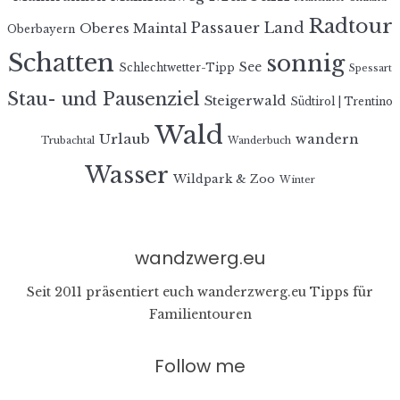
Radtour
Passauer Land
Oberes Maintal
Oberbayern
Schatten
sonnig
See
Schlechtwetter-Tipp
Spessart
Stau- und Pausenziel
Steigerwald
Südtirol | Trentino
Wald
Urlaub
wandern
Trubachtal
Wanderbuch
Wasser
Wildpark & Zoo
Winter
wandzwerg.eu
Seit 2011 präsentiert euch wanderzwerg.eu Tipps für
Familientouren
Follow me