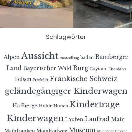
Schlagwörter
Aussicht
Bamberger
Alpen
baden
Ausstellung
Land
Burg
Bayerischer Wald
Citytour
Eisenbahn
Fränkische Schweiz
Felsen
Frankfurt
geländegängiger Kinderwagen
Kindertrage
Haßberge
Höhle
Hütten
Kinderwagen
Laufrad
Laufen
Main
Museum
MainRadweg
Mainfranken
Münchner Umland