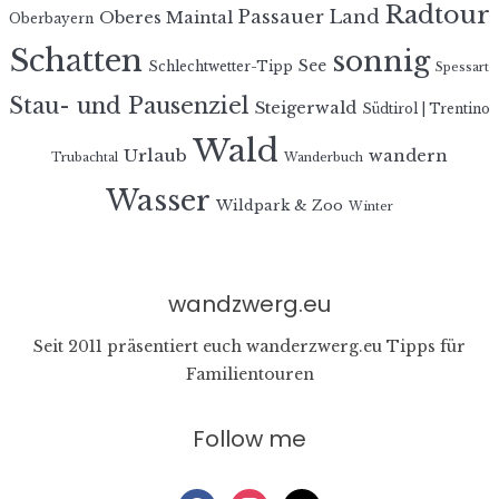
Radtour
Passauer Land
Oberes Maintal
Oberbayern
Schatten
sonnig
See
Schlechtwetter-Tipp
Spessart
Stau- und Pausenziel
Steigerwald
Südtirol | Trentino
Wald
Urlaub
wandern
Trubachtal
Wanderbuch
Wasser
Wildpark & Zoo
Winter
wandzwerg.eu
Seit 2011 präsentiert euch wanderzwerg.eu Tipps für
Familientouren
Follow me