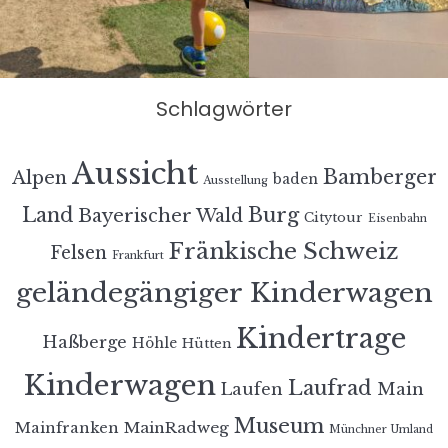
Schlagwörter
Aussicht
Bamberger
Alpen
baden
Ausstellung
Land
Burg
Bayerischer Wald
Citytour
Eisenbahn
Fränkische Schweiz
Felsen
Frankfurt
geländegängiger Kinderwagen
Kindertrage
Haßberge
Höhle
Hütten
Kinderwagen
Laufrad
Laufen
Main
Museum
MainRadweg
Mainfranken
Münchner Umland