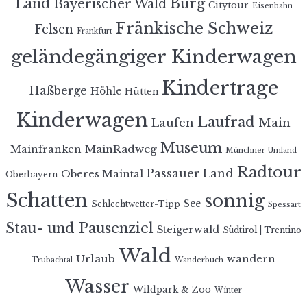
Land
Burg
Bayerischer Wald
Citytour
Eisenbahn
Fränkische Schweiz
Felsen
Frankfurt
geländegängiger Kinderwagen
Kindertrage
Haßberge
Höhle
Hütten
Kinderwagen
Laufrad
Laufen
Main
Museum
MainRadweg
Mainfranken
Münchner Umland
Radtour
Passauer Land
Oberes Maintal
Oberbayern
Schatten
sonnig
See
Schlechtwetter-Tipp
Spessart
Stau- und Pausenziel
Steigerwald
Südtirol | Trentino
Wald
Urlaub
wandern
Trubachtal
Wanderbuch
Wasser
Wildpark & Zoo
Winter