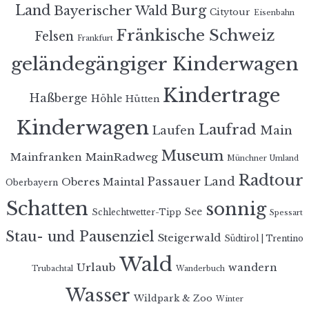
Land
Burg
Bayerischer Wald
Citytour
Eisenbahn
Fränkische Schweiz
Felsen
Frankfurt
geländegängiger Kinderwagen
Kindertrage
Haßberge
Höhle
Hütten
Kinderwagen
Laufrad
Laufen
Main
Museum
MainRadweg
Mainfranken
Münchner Umland
Radtour
Passauer Land
Oberes Maintal
Oberbayern
Schatten
sonnig
See
Schlechtwetter-Tipp
Spessart
Stau- und Pausenziel
Steigerwald
Südtirol | Trentino
Wald
Urlaub
wandern
Trubachtal
Wanderbuch
Wasser
Wildpark & Zoo
Winter