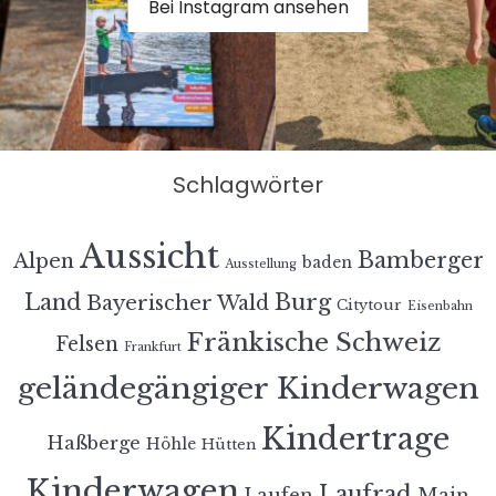
Bei Instagram ansehen
Schlagwörter
Aussicht
Bamberger
Alpen
baden
Ausstellung
Land
Burg
Bayerischer Wald
Citytour
Eisenbahn
Fränkische Schweiz
Felsen
Frankfurt
geländegängiger Kinderwagen
Kindertrage
Haßberge
Höhle
Hütten
Kinderwagen
Laufrad
Laufen
Main