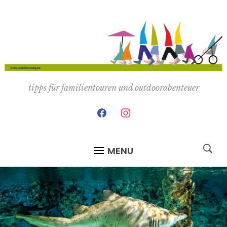
tipps für familientouren und outdoorabenteuer
facebook
instagram
MENU