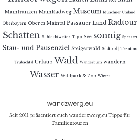
Museum
MainRadweg
Mainfranken
Münchner Umland
Radtour
Passauer Land
Oberes Maintal
Oberbayern
Schatten
sonnig
See
Schlechtwetter-Tipp
Spessart
Stau- und Pausenziel
Steigerwald
Südtirol | Trentino
Wald
Urlaub
wandern
Trubachtal
Wanderbuch
Wasser
Wildpark & Zoo
Winter
wandzwerg.eu
Seit 2011 präsentiert euch wanderzwerg.eu Tipps für
Familientouren