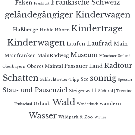
Fränkische Schweiz
Felsen
Frankfurt
geländegängiger Kinderwagen
Kindertrage
Haßberge
Höhle
Hütten
Kinderwagen
Laufrad
Laufen
Main
Museum
MainRadweg
Mainfranken
Münchner Umland
Radtour
Passauer Land
Oberes Maintal
Oberbayern
Schatten
sonnig
See
Schlechtwetter-Tipp
Spessart
Stau- und Pausenziel
Steigerwald
Südtirol | Trentino
Wald
Urlaub
wandern
Trubachtal
Wanderbuch
Wasser
Wildpark & Zoo
Winter