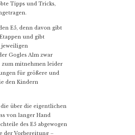
obte Tipps und Tricks,
ngetragen.
den E5, denn davon gibt
 Etappen und gibt
 jeweiligen
 der Gogles Alm zwar
die zum mitnehmen leider
lungen für größere und
die den Kindern
die über die eigentlichen
ss von langer Hand
achteile des E5 abgewogen
te der Vorbereitung –