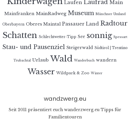
Kinderwagen
Laufrad
Laufen
Main
Museum
MainRadweg
Mainfranken
Münchner Umland
Radtour
Passauer Land
Oberes Maintal
Oberbayern
Schatten
sonnig
See
Schlechtwetter-Tipp
Spessart
Stau- und Pausenziel
Steigerwald
Südtirol | Trentino
Wald
Urlaub
wandern
Trubachtal
Wanderbuch
Wasser
Wildpark & Zoo
Winter
wandzwerg.eu
Seit 2011 präsentiert euch wanderzwerg.eu Tipps für
Familientouren