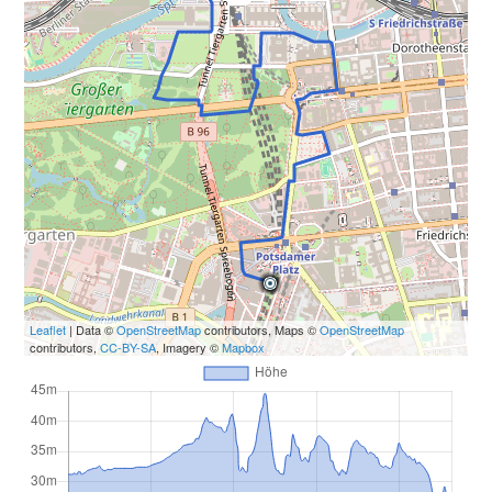
Leaflet
| Data ©
OpenStreetMap
contributors, Maps ©
OpenStreetMap
contributors,
CC-BY-SA
, Imagery ©
Mapbox