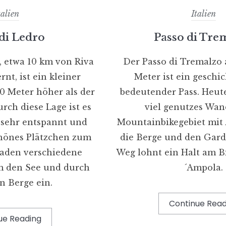
talien
Italien
di Ledro
Passo di Tre
, etwa 10 km von Riva
Der Passo di Tremalzo 
rnt, ist ein kleiner
Meter ist ein geschic
00 Meter höher als der
bedeutender Pass. Heute 
urch diese Lage ist es
viel genutzes Wan
 sehr entspannt und
Mountainbikegebiet mit 
chönes Plätzchen zum
die Berge und den Gard
laden verschiedene
Weg lohnt ein Halt am B
 den See und durch
´Ampola.
n Berge ein.
Continue Read
ue Reading