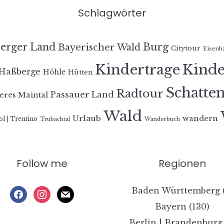
Schlagwörter
erger Land
Burg
Bayerischer Wald
Citytour
Eisenb
Kindertrage
Kind
Haßberge
Höhle
Hütten
Schatte
Radtour
Passauer Land
eres Maintal
Wald
Urlaub
wandern
ol | Trentino
Trubachtal
Wanderbuch
Follow me
Regionen
Baden Württemberg
facebook
instagram
mail
Bayern
(130)
Berlin | Brandenburg