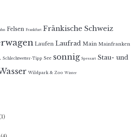
Fränkische Schweiz
Felsen
ahn
Frankfurt
erwagen
Laufrad
Laufen
Main
Mainfranken
n
sonnig
Stau- und
See
Schlechtwetter-Tipp
Spessart
Wasser
Wildpark & Zoo
Winter
(1)
(4)