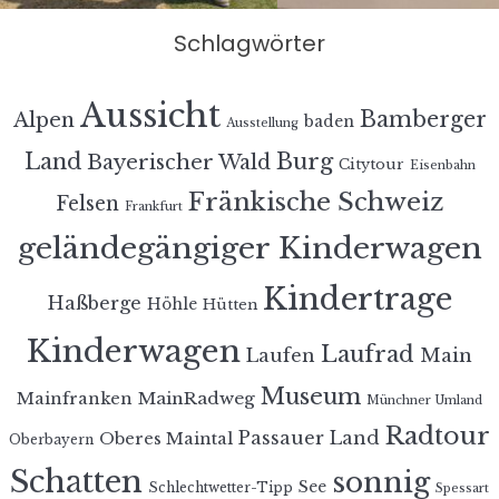
Schlagwörter
Aussicht
Bamberger
Alpen
baden
Ausstellung
Land
Burg
Bayerischer Wald
Citytour
Eisenbahn
Fränkische Schweiz
Felsen
Frankfurt
geländegängiger Kinderwagen
Kindertrage
Haßberge
Höhle
Hütten
Kinderwagen
Laufrad
Laufen
Main
Museum
MainRadweg
Mainfranken
Münchner Umland
Radtour
Passauer Land
Oberes Maintal
Oberbayern
Schatten
sonnig
See
Schlechtwetter-Tipp
Spessart