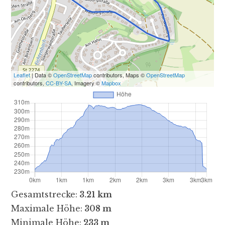
Leaflet
| Data ©
OpenStreetMap
contributors, Maps ©
OpenStreetMap
contributors,
CC-BY-SA
, Imagery ©
Mapbox
Gesamtstrecke:
3.21 km
Maximale Höhe:
308 m
Minimale Höhe:
233 m