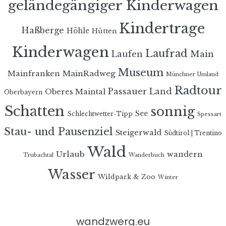
geländegängiger Kinderwagen
Kindertrage
Haßberge
Höhle
Hütten
Kinderwagen
Laufrad
Laufen
Main
Museum
MainRadweg
Mainfranken
Münchner Umland
Radtour
Passauer Land
Oberes Maintal
Oberbayern
Schatten
sonnig
See
Schlechtwetter-Tipp
Spessart
Stau- und Pausenziel
Steigerwald
Südtirol | Trentino
Wald
Urlaub
wandern
Trubachtal
Wanderbuch
Wasser
Wildpark & Zoo
Winter
wandzwerg.eu