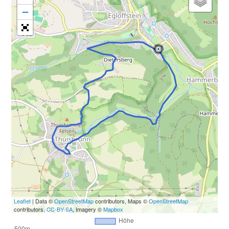
−
Leaflet
| Data ©
OpenStreetMap
contributors, Maps ©
OpenStreetMap
contributors,
CC-BY-SA
, Imagery ©
Mapbox