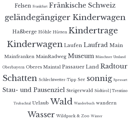
Fränkische Schweiz
Felsen
Frankfurt
geländegängiger Kinderwagen
Kindertrage
Haßberge
Höhle
Hütten
Kinderwagen
Laufrad
Laufen
Main
Museum
MainRadweg
Mainfranken
Münchner Umland
Radtour
Passauer Land
Oberes Maintal
Oberbayern
Schatten
sonnig
See
Schlechtwetter-Tipp
Spessart
Stau- und Pausenziel
Steigerwald
Südtirol | Trentino
Wald
Urlaub
wandern
Trubachtal
Wanderbuch
Wasser
Wildpark & Zoo
Winter