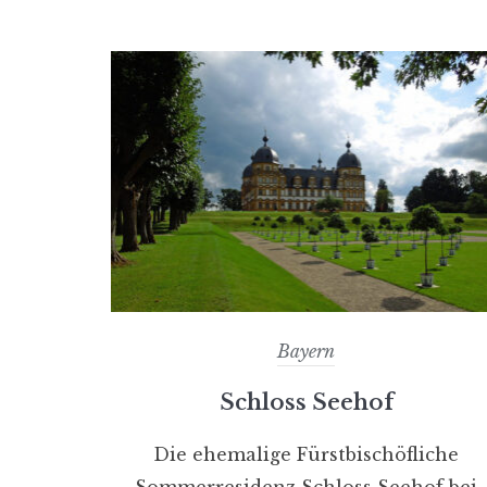
Bayern
Schloss Seehof
Die ehemalige Fürstbischöfliche
Sommerresidenz Schloss Seehof bei