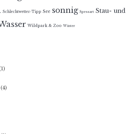
n
sonnig
Stau- und
See
Schlechtwetter-Tipp
Spessart
Wasser
Wildpark & Zoo
Winter
(1)
(4)