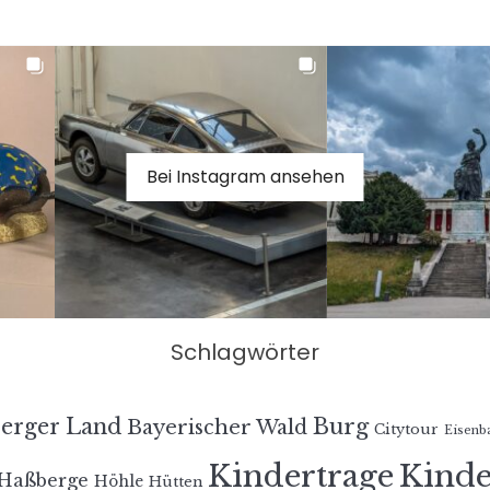
Bei Instagram ansehen
Schlagwörter
erger Land
Burg
Bayerischer Wald
Citytour
Eisenb
Kindertrage
Kind
Haßberge
Höhle
Hütten