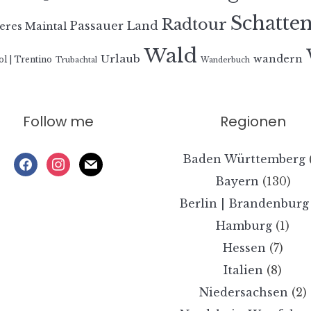
Schatte
Radtour
Passauer Land
eres Maintal
Wald
Urlaub
wandern
ol | Trentino
Trubachtal
Wanderbuch
Follow me
Regionen
Baden Württemberg
facebook
instagram
mail
Bayern
(130)
Berlin | Brandenburg
Hamburg
(1)
Hessen
(7)
Italien
(8)
Niedersachsen
(2)