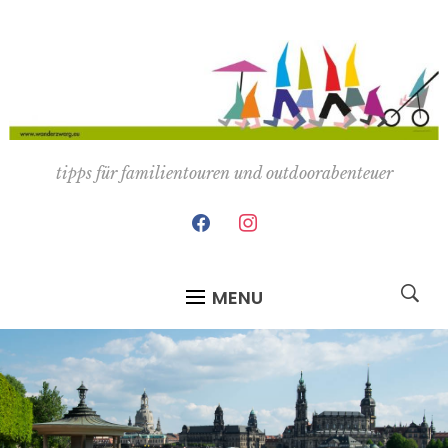
tipps für familientouren und outdoorabenteuer
facebook
instagram
MENU