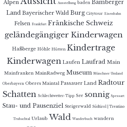
Aussicht
Bamberger
Alpen
baden
Ausstellung
Land
Burg
Bayerischer Wald
Citytour
Eisenbahn
Fränkische Schweiz
Felsen
Frankfurt
geländegängiger Kinderwagen
Kindertrage
Haßberge
Höhle
Hütten
Kinderwagen
Laufrad
Laufen
Main
Museum
MainRadweg
Mainfranken
Münchner Umland
Radtour
Passauer Land
Oberes Maintal
Oberbayern
Schatten
sonnig
See
Schlechtwetter-Tipp
Spessart
Stau- und Pausenziel
Steigerwald
Südtirol | Trentino
Wald
Urlaub
wandern
Trubachtal
Wanderbuch