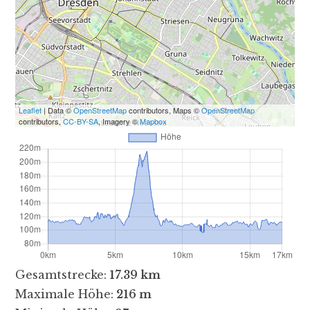
Leaflet
| Data ©
OpenStreetMap
contributors, Maps ©
OpenStreetMap
contributors,
CC-BY-SA
, Imagery ©
Mapbox
Gesamtstrecke:
17.39 km
Maximale Höhe:
216 m