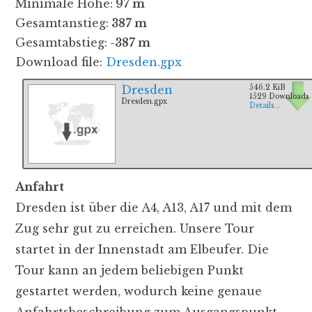
Minimale Höhe:
97 m
Gesamtanstieg:
387 m
Gesamtabstieg:
-387 m
Download file:
Dresden.gpx
Dresden
546.2 KiB
1529 Downloads
Dresden.gpx
Details...
Anfahrt
Dresden ist über die A4, A13, A17 und mit dem
Zug sehr gut zu erreichen. Unsere Tour
startet in der Innenstadt am Elbeufer. Die
Tour kann an jedem beliebigen Punkt
gestartet werden, wodurch keine genaue
Anfahrtsbeschreibung zum Ausgangspunkt