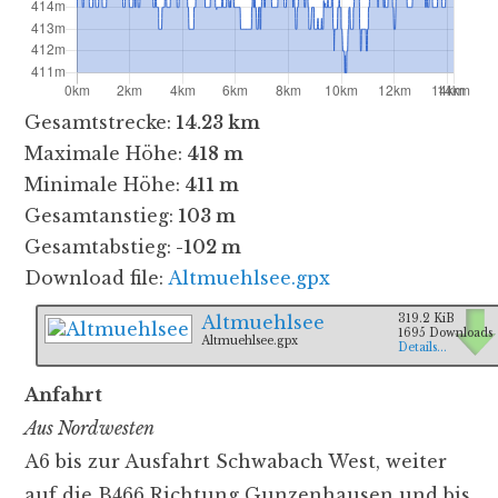
Gesamtstrecke:
14.23 km
Maximale Höhe:
418 m
Minimale Höhe:
411 m
Gesamtanstieg:
103 m
Gesamtabstieg:
-102 m
Download file:
Altmuehlsee.gpx
Altmuehlsee
319.2 KiB
1695 Downloads
Altmuehlsee.gpx
Details...
Anfahrt
Aus Nordwesten
A6 bis zur Ausfahrt Schwabach West, weiter
auf die B466 Richtung Gunzenhausen und bis