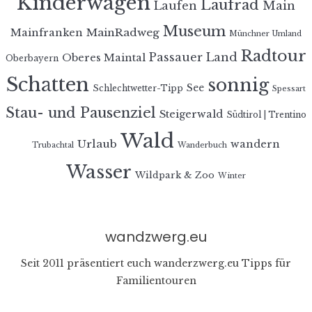
Kinderwagen
Laufrad
Laufen
Main
Museum
MainRadweg
Mainfranken
Münchner Umland
Radtour
Passauer Land
Oberes Maintal
Oberbayern
Schatten
sonnig
See
Schlechtwetter-Tipp
Spessart
Stau- und Pausenziel
Steigerwald
Südtirol | Trentino
Wald
Urlaub
wandern
Trubachtal
Wanderbuch
Wasser
Wildpark & Zoo
Winter
wandzwerg.eu
Seit 2011 präsentiert euch wanderzwerg.eu Tipps für
Familientouren