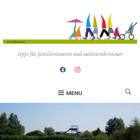
tipps für familientouren und outdoorabenteuer
facebook
instagram
MENU