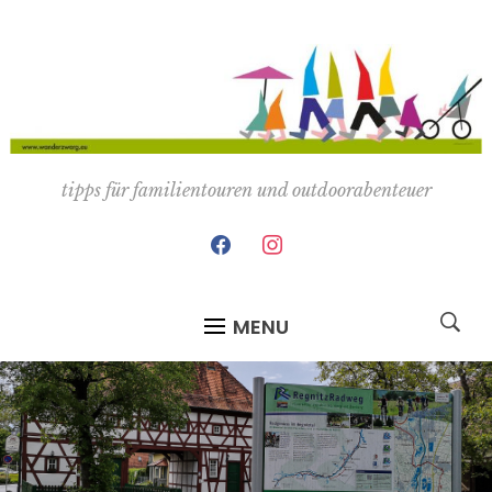
tipps für familientouren und outdoorabenteuer
facebook
instagram
MENU