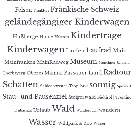
Fränkische Schweiz
Felsen
Frankfurt
geländegängiger Kinderwagen
Kindertrage
Haßberge
Höhle
Hütten
Kinderwagen
Laufrad
Laufen
Main
Museum
MainRadweg
Mainfranken
Münchner Umland
Radtour
Passauer Land
Oberes Maintal
Oberbayern
Schatten
sonnig
See
Schlechtwetter-Tipp
Spessart
Stau- und Pausenziel
Steigerwald
Südtirol | Trentino
Wald
Urlaub
wandern
Trubachtal
Wanderbuch
Wasser
Wildpark & Zoo
Winter