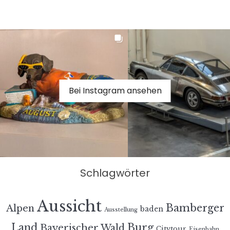
Bei Instagram ansehen
Schlagwörter
Aussicht
Bamberger
Alpen
baden
Ausstellung
Land
Burg
Bayerischer Wald
Citytour
Eisenbahn