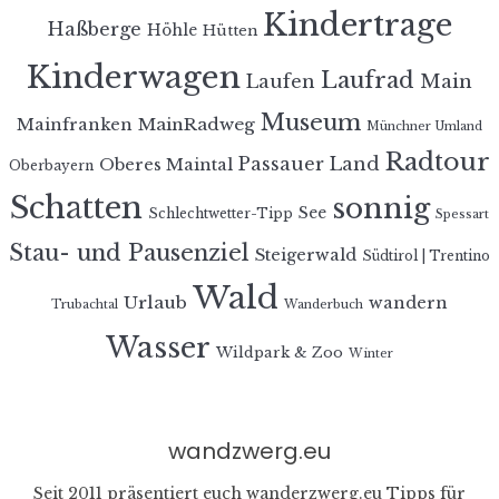
Kindertrage
Haßberge
Höhle
Hütten
Kinderwagen
Laufrad
Laufen
Main
Museum
MainRadweg
Mainfranken
Münchner Umland
Radtour
Passauer Land
Oberes Maintal
Oberbayern
Schatten
sonnig
See
Schlechtwetter-Tipp
Spessart
Stau- und Pausenziel
Steigerwald
Südtirol | Trentino
Wald
Urlaub
wandern
Trubachtal
Wanderbuch
Wasser
Wildpark & Zoo
Winter
wandzwerg.eu
Seit 2011 präsentiert euch wanderzwerg.eu Tipps für