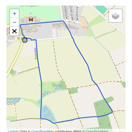
+
−
Leaflet
| Data ©
OpenStreetMap
contributors, Maps ©
OpenStreetMap