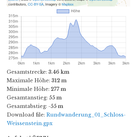
contributors,
CC-BY-SA
, Imagery ©
Mapbox
Gesamtstrecke:
3.46 km
Maximale Höhe:
312 m
Minimale Höhe:
277 m
Gesamtanstieg:
55 m
Gesamtabstieg:
-55 m
Download file:
Rundwanderung_01_Schloss-
Weissenstein.gpx