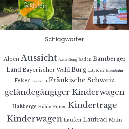
Schlagwörter
Aussicht
Bamberger
Alpen
baden
Ausstellung
Land
Burg
Bayerischer Wald
Citytour
Eisenbahn
Fränkische Schweiz
Felsen
Frankfurt
geländegängiger Kinderwagen
Kindertrage
Haßberge
Höhle
Hütten
Kinderwagen
Laufrad
Laufen
Main