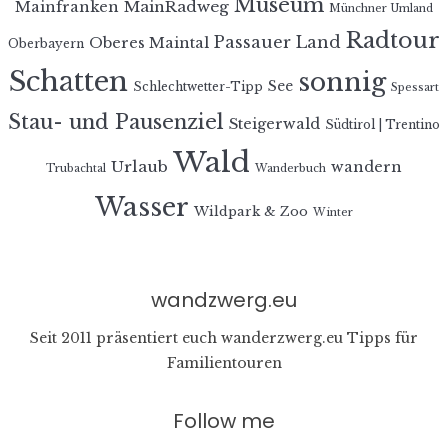
Museum
MainRadweg
Mainfranken
Münchner Umland
Radtour
Passauer Land
Oberes Maintal
Oberbayern
Schatten
sonnig
See
Schlechtwetter-Tipp
Spessart
Stau- und Pausenziel
Steigerwald
Südtirol | Trentino
Wald
Urlaub
wandern
Trubachtal
Wanderbuch
Wasser
Wildpark & Zoo
Winter
wandzwerg.eu
Seit 2011 präsentiert euch wanderzwerg.eu Tipps für
Familientouren
Follow me