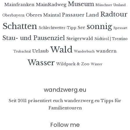
Museum
MainRadweg
Mainfranken
Münchner Umland
Radtour
Passauer Land
Oberes Maintal
Oberbayern
Schatten
sonnig
See
Schlechtwetter-Tipp
Spessart
Stau- und Pausenziel
Steigerwald
Südtirol | Trentino
Wald
Urlaub
wandern
Trubachtal
Wanderbuch
Wasser
Wildpark & Zoo
Winter
wandzwerg.eu
Seit 2011 präsentiert euch wanderzwerg.eu Tipps für
Familientouren
Follow me