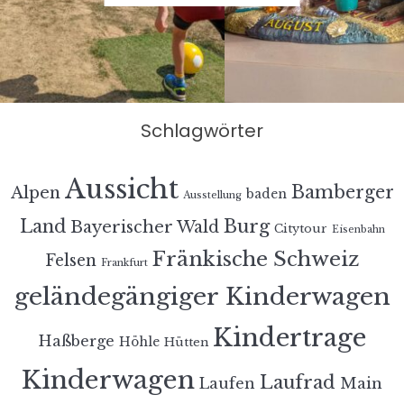
Schlagwörter
Aussicht
Bamberger
Alpen
baden
Ausstellung
Land
Burg
Bayerischer Wald
Citytour
Eisenbahn
Fränkische Schweiz
Felsen
Frankfurt
geländegängiger Kinderwagen
Kindertrage
Haßberge
Höhle
Hütten
Kinderwagen
Laufrad
Laufen
Main