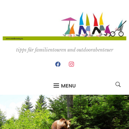
tipps für familientouren und outdoorabenteuer
facebook
instagram
MENU