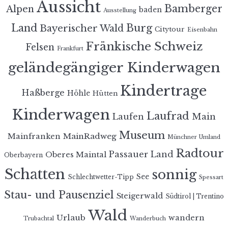
Aussicht
Bamberger
Alpen
baden
Ausstellung
Land
Burg
Bayerischer Wald
Citytour
Eisenbahn
Fränkische Schweiz
Felsen
Frankfurt
geländegängiger Kinderwagen
Kindertrage
Haßberge
Höhle
Hütten
Kinderwagen
Laufrad
Laufen
Main
Museum
MainRadweg
Mainfranken
Münchner Umland
Radtour
Passauer Land
Oberes Maintal
Oberbayern
Schatten
sonnig
See
Schlechtwetter-Tipp
Spessart
Stau- und Pausenziel
Steigerwald
Südtirol | Trentino
Wald
Urlaub
wandern
Trubachtal
Wanderbuch