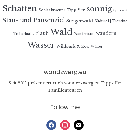
Schatten
sonnig
See
Schlechtwetter-Tipp
Spessart
Stau- und Pausenziel
Steigerwald
Südtirol | Trentino
Wald
Urlaub
wandern
Trubachtal
Wanderbuch
Wasser
Wildpark & Zoo
Winter
wandzwerg.eu
Seit 2011 präsentiert euch wanderzwerg.eu Tipps für
Familientouren
Follow me
facebook
instagram
mail