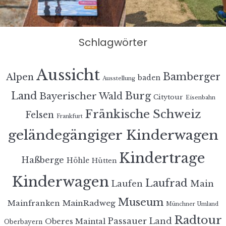
Schlagwörter
Aussicht
Bamberger
Alpen
baden
Ausstellung
Land
Burg
Bayerischer Wald
Citytour
Eisenbahn
Fränkische Schweiz
Felsen
Frankfurt
geländegängiger Kinderwagen
Kindertrage
Haßberge
Höhle
Hütten
Kinderwagen
Laufrad
Laufen
Main
Museum
MainRadweg
Mainfranken
Münchner Umland
Radtour
Passauer Land
Oberes Maintal
Oberbayern