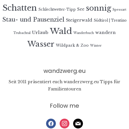
Schatten
sonnig
See
Schlechtwetter-Tipp
Spessart
Stau- und Pausenziel
Steigerwald
Südtirol | Trentino
Wald
Urlaub
wandern
Trubachtal
Wanderbuch
Wasser
Wildpark & Zoo
Winter
wandzwerg.eu
Seit 2011 präsentiert euch wanderzwerg.eu Tipps für
Familientouren
Follow me
facebook
instagram
mail