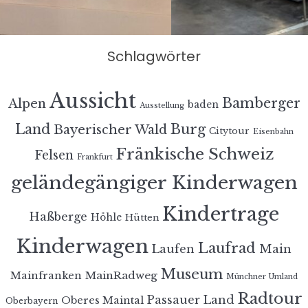
Schlagwörter
Aussicht
Bamberger
Alpen
baden
Ausstellung
Land
Burg
Bayerischer Wald
Citytour
Eisenbahn
Fränkische Schweiz
Felsen
Frankfurt
geländegängiger Kinderwagen
Kindertrage
Haßberge
Höhle
Hütten
Kinderwagen
Laufrad
Laufen
Main
Museum
MainRadweg
Mainfranken
Münchner Umland
Radtour
Passauer Land
Oberes Maintal
Oberbayern