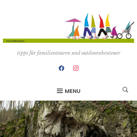
tipps für familientouren und outdoorabenteuer
facebook
instagram
MENU