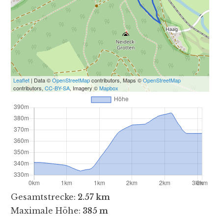
Leaflet
| Data ©
OpenStreetMap
contributors, Maps ©
OpenStreetMap
contributors,
CC-BY-SA
, Imagery ©
Mapbox
Gesamtstrecke:
2.57 km
Maximale Höhe:
385 m