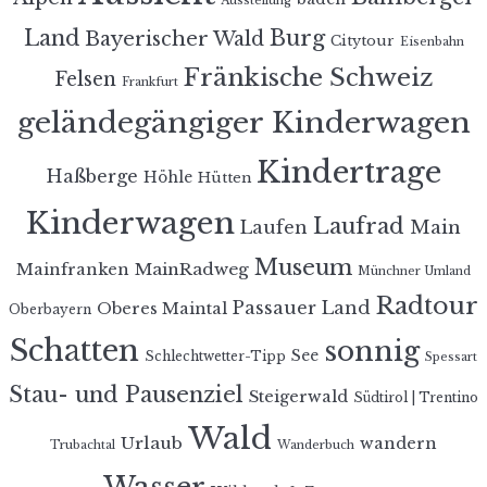
Ausstellung
Land
Burg
Bayerischer Wald
Citytour
Eisenbahn
Fränkische Schweiz
Felsen
Frankfurt
geländegängiger Kinderwagen
Kindertrage
Haßberge
Höhle
Hütten
Kinderwagen
Laufrad
Laufen
Main
Museum
MainRadweg
Mainfranken
Münchner Umland
Radtour
Passauer Land
Oberes Maintal
Oberbayern
Schatten
sonnig
See
Schlechtwetter-Tipp
Spessart
Stau- und Pausenziel
Steigerwald
Südtirol | Trentino
Wald
Urlaub
wandern
Trubachtal
Wanderbuch
Wasser