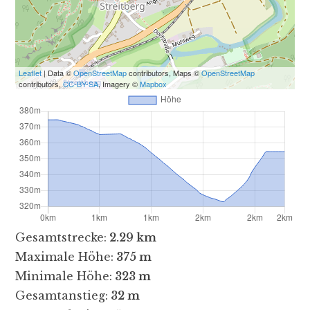
Leaflet
| Data ©
OpenStreetMap
contributors, Maps ©
OpenStreetMap
contributors,
CC-BY-SA
, Imagery ©
Mapbox
Gesamtstrecke:
2.29 km
Maximale Höhe:
375 m
Minimale Höhe:
323 m
Gesamtanstieg:
32 m