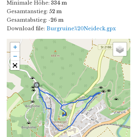
Minimale Höhe:
334 m
Gesamtanstieg:
52 m
Gesamtabstieg:
-26 m
Download file:
Burgruine%20Neideck.gpx
+
−