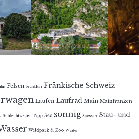
Fränkische Schweiz
Felsen
ahn
Frankfurt
erwagen
Laufrad
Laufen
Main
Mainfranken
n
sonnig
Stau- und
See
Schlechtwetter-Tipp
Spessart
Wasser
Wildpark & Zoo
Winter