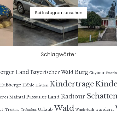
Bei Instagram ansehen
Schlagwörter
erger Land
Burg
Bayerischer Wald
Citytour
Eisenb
Kindertrage
Kind
Haßberge
Höhle
Hütten
Schatte
Radtour
Passauer Land
eres Maintal
Wald
Urlaub
wandern
ol | Trentino
Trubachtal
Wanderbuch