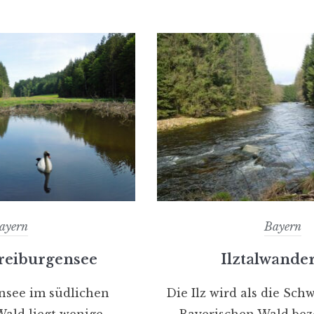
ayern
Bayern
reiburgensee
Ilztalwande
nsee im südlichen
Die Ilz wird als die Sch
ald liegt wenige
Bayerischen Wald bez