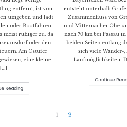
ling entfernt, ist von
entsteht unterhalb Graf
en umgeben und lädt
Zusammenfluss von Groß
den oder Bootfahren
und Mitternacher Ohe u
s meist ruhiger zu, da
nach 70 km bei Passau in
useumsdorf oder den
beiden Seiten entlang de
teuern. Am Ostufer
sich viele Wander-,
gewiesen, eine kleine
Laufmöglichkeiten. D
[…]
Continue Read
ue Reading
1
2