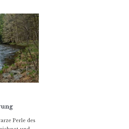
rung
warze Perle des
eichnet und