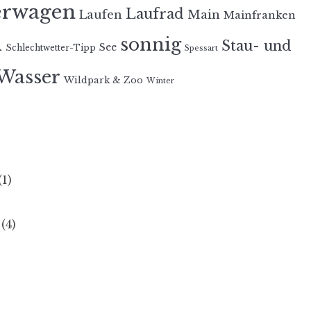
erwagen
Laufrad
Laufen
Main
Mainfranken
n
sonnig
Stau- und
See
Schlechtwetter-Tipp
Spessart
Wasser
Wildpark & Zoo
Winter
(1)
(4)