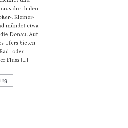
enaus durch den
er-, Kleiner-
nd mündet etwa
 die Donau. Auf
s Ufers bieten
 Rad- oder
er Fluss […]
ing