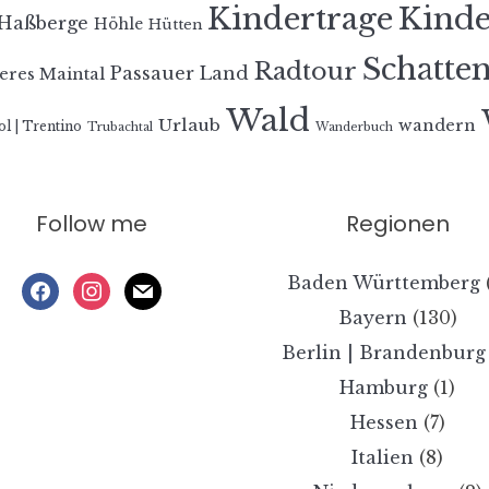
Kindertrage
Kind
Haßberge
Höhle
Hütten
Schatte
Radtour
Passauer Land
eres Maintal
Wald
Urlaub
wandern
ol | Trentino
Trubachtal
Wanderbuch
Follow me
Regionen
Baden Württemberg
facebook
instagram
mail
Bayern
(130)
Berlin | Brandenburg
Hamburg
(1)
Hessen
(7)
Italien
(8)