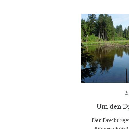
B
Um den D
Der Dreiburge
Bayerischen W