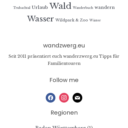
Wald
Urlaub
wandern
Trubachtal
Wanderbuch
Wasser
Wildpark & Zoo
Winter
wandzwerg.eu
Seit 2011 präsentiert euch wanderzwerg.eu Tipps für
Familientouren
Follow me
facebook
instagram
mail
Regionen
Baden Württemberg
(1)