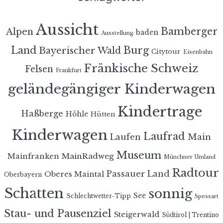
Aussicht
Bamberger
Alpen
baden
Ausstellung
Land
Burg
Bayerischer Wald
Citytour
Eisenbahn
Fränkische Schweiz
Felsen
Frankfurt
geländegängiger Kinderwagen
Kindertrage
Haßberge
Höhle
Hütten
Kinderwagen
Laufrad
Laufen
Main
Museum
MainRadweg
Mainfranken
Münchner Umland
Radtour
Passauer Land
Oberes Maintal
Oberbayern
Schatten
sonnig
See
Schlechtwetter-Tipp
Spessart
Stau- und Pausenziel
Steigerwald
Südtirol | Trentino