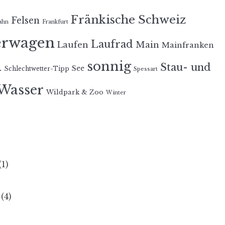
Fränkische Schweiz
Felsen
ahn
Frankfurt
erwagen
Laufrad
Laufen
Main
Mainfranken
n
sonnig
Stau- und
See
Schlechtwetter-Tipp
Spessart
Wasser
Wildpark & Zoo
Winter
(1)
(4)