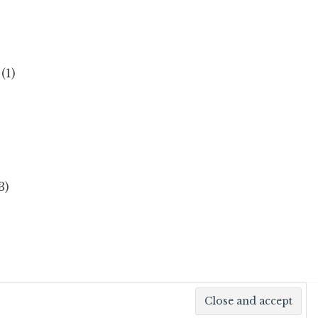
(1)
)
3)
Designed by
WPZOOM