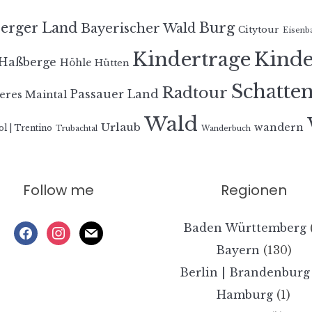
erger Land
Burg
Bayerischer Wald
Citytour
Eisenb
Kindertrage
Kind
Haßberge
Höhle
Hütten
Schatte
Radtour
Passauer Land
eres Maintal
Wald
Urlaub
wandern
ol | Trentino
Trubachtal
Wanderbuch
Follow me
Regionen
Baden Württemberg
facebook
instagram
mail
Bayern
(130)
Berlin | Brandenburg
Hamburg
(1)