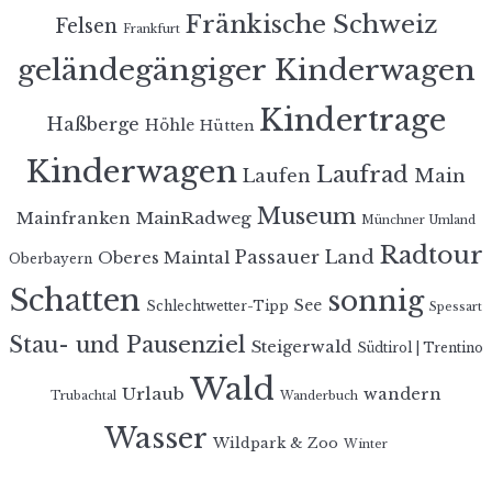
Fränkische Schweiz
Felsen
Frankfurt
geländegängiger Kinderwagen
Kindertrage
Haßberge
Höhle
Hütten
Kinderwagen
Laufrad
Laufen
Main
Museum
MainRadweg
Mainfranken
Münchner Umland
Radtour
Passauer Land
Oberes Maintal
Oberbayern
Schatten
sonnig
See
Schlechtwetter-Tipp
Spessart
Stau- und Pausenziel
Steigerwald
Südtirol | Trentino
Wald
Urlaub
wandern
Trubachtal
Wanderbuch
Wasser
Wildpark & Zoo
Winter