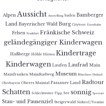
Aussicht
Bamberger
Alpen
baden
Ausstellung
Land
Burg
Bayerischer Wald
Citytour
Eisenbahn
Fränkische Schweiz
Felsen
Frankfurt
geländegängiger Kinderwagen
Kindertrage
Haßberge
Höhle
Hütten
Kinderwagen
Laufrad
Laufen
Main
Museum
MainRadweg
Mainfranken
Münchner Umland
Radtour
Passauer Land
Oberes Maintal
Oberbayern
Schatten
sonnig
See
Schlechtwetter-Tipp
Spessart
Stau- und Pausenziel
Steigerwald
Südtirol | Trentino