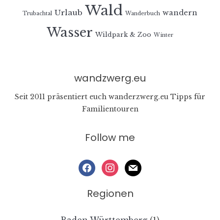
Wald
Urlaub
wandern
Trubachtal
Wanderbuch
Wasser
Wildpark & Zoo
Winter
wandzwerg.eu
Seit 2011 präsentiert euch wanderzwerg.eu Tipps für
Familientouren
Follow me
facebook
instagram
mail
Regionen
Baden Württemberg
(1)