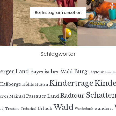
Bei Instagram ansehen
Schlagwörter
erger Land
Burg
Bayerischer Wald
Citytour
Eisenb
Kindertrage
Kind
Haßberge
Höhle
Hütten
Schatte
Radtour
Passauer Land
eres Maintal
Wald
Urlaub
wandern
ol | Trentino
Trubachtal
Wanderbuch