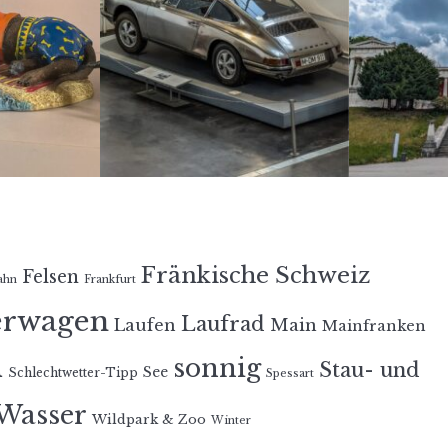
Fränkische Schweiz
Felsen
ahn
Frankfurt
erwagen
Laufrad
Laufen
Main
Mainfranken
n
sonnig
Stau- und
See
Schlechtwetter-Tipp
Spessart
Wasser
Wildpark & Zoo
Winter