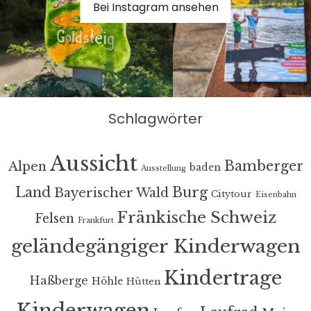
Bei Instagram ansehen
Schlagwörter
Aussicht
Bamberger
Alpen
baden
Ausstellung
Land
Burg
Bayerischer Wald
Citytour
Eisenbahn
Fränkische Schweiz
Felsen
Frankfurt
geländegängiger Kinderwagen
Kindertrage
Haßberge
Höhle
Hütten
Kinderwagen