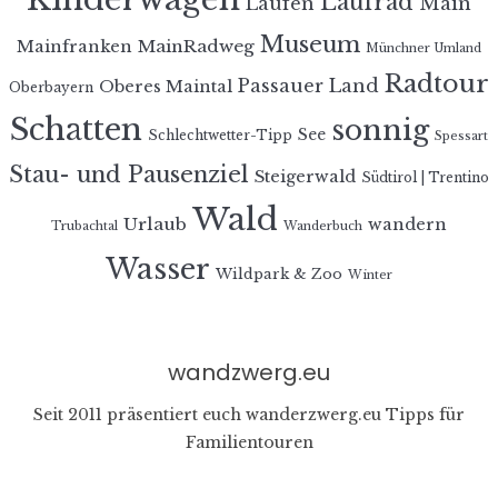
Laufrad
Laufen
Main
Museum
MainRadweg
Mainfranken
Münchner Umland
Radtour
Passauer Land
Oberes Maintal
Oberbayern
Schatten
sonnig
See
Schlechtwetter-Tipp
Spessart
Stau- und Pausenziel
Steigerwald
Südtirol | Trentino
Wald
Urlaub
wandern
Trubachtal
Wanderbuch
Wasser
Wildpark & Zoo
Winter
wandzwerg.eu
Seit 2011 präsentiert euch wanderzwerg.eu Tipps für
Familientouren